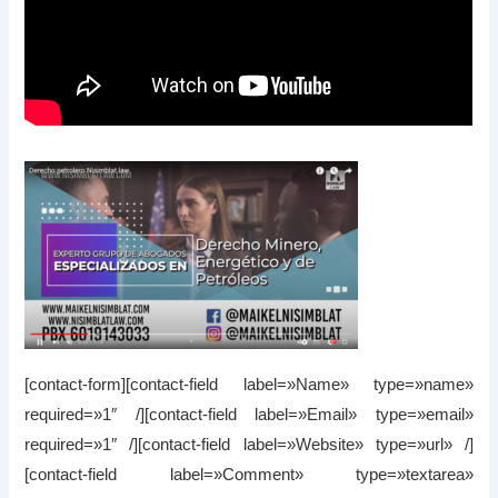
[contact-form][contact-field label=»Name» type=»name»
required=»1″ /][contact-field label=»Email» type=»email»
required=»1″ /][contact-field label=»Website» type=»url» /]
[contact-field label=»Comment» type=»textarea»