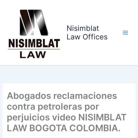
Ir
al
contenido
Nisimblat
Law Offices
Abogados reclamaciones
contra petroleras por
perjuicios video NISIMBLAT
LAW BOGOTA COLOMBIA.