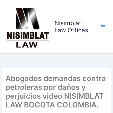
Ir
al
contenido
Nisimblat
Law Offices
Abogados demandas contra
petroleras por daños y
perjuicios video NISIMBLAT
LAW BOGOTA COLOMBIA.