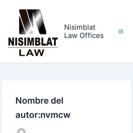
Ir
al
contenido
Nisimblat
Law Offices
Nombre del
autor:nvmcw