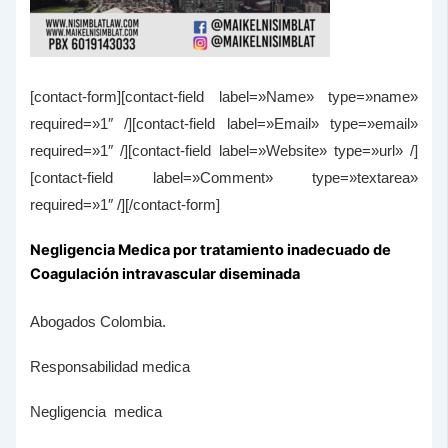
[contact-form][contact-field label=»Name» type=»name»
required=»1″ /][contact-field label=»Email» type=»email»
required=»1″ /][contact-field label=»Website» type=»url» /]
[contact-field label=»Comment» type=»textarea»
required=»1″ /][/contact-form]
Negligencia Medica por tratamiento inadecuado de
Coagulación intravascular diseminada
Abogados Colombia.
Responsabilidad medica
Negligencia medica