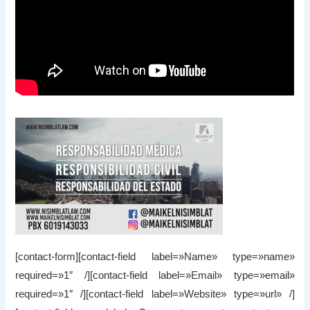
[contact-form][contact-field label=»Name» type=»name»
required=»1″ /][contact-field label=»Email» type=»email»
required=»1″ /][contact-field label=»Website» type=»url» /]