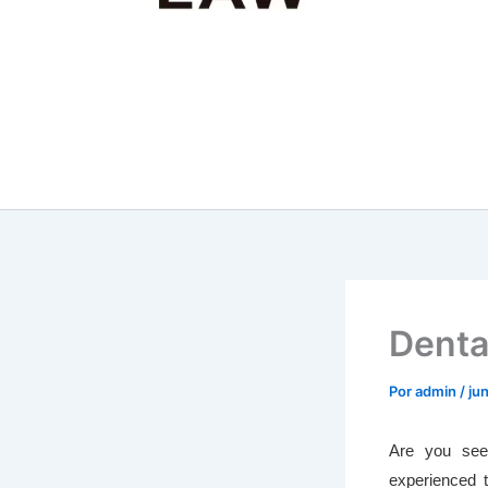
Denta
Por
admin
/
ju
Are you seek
experienced t