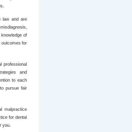
ls.
e law and are
 misdiagnosis,
p knowledge of
e outcomes for
l professional
trategies and
ention to each
to pursue fair
l malpractice
ice for dental
r you.