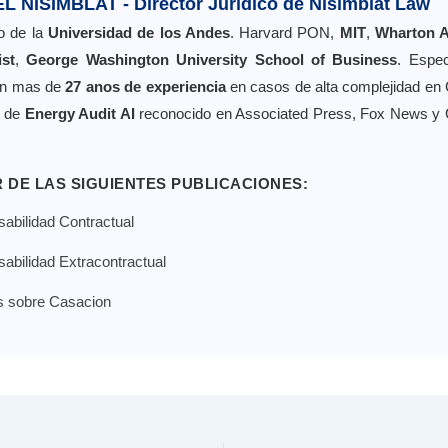
L NISIMBLAT - Director Juridico de Nisimblat Law
o de la
Universidad de los Andes
. Harvard PON,
MIT
,
Wharton A
ist
,
George Washington University School of Business
. Espec
con mas de
27 anos de experiencia
en casos de alta complejidad en
r de
Energy Audit AI
reconocido en Associated Press, Fox News y C
 DE LAS SIGUIENTES PUBLICACIONES:
abilidad Contractual
abilidad Extracontractual
s sobre Casacion