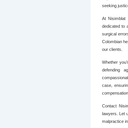
seeking justic
At Nisimblat
dedicated to 
surgical erro
Colombian hea
our clients.
Whether you’r
defending ag
compassionate
case, ensurin
compensation 
Contact Nisi
lawyers. Let 
malpractice in