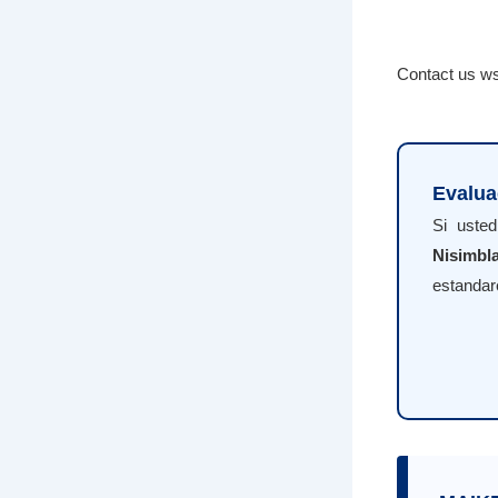
Contact us w
Evalua
Si uste
Nisimbl
estandar