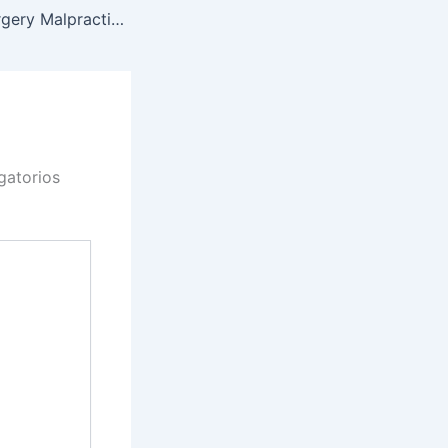
Expert Plastic Surgery Malpractice Lawyers in Cartagena, Colombia
gatorios