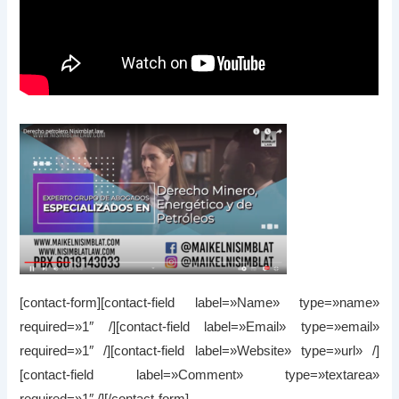
[contact-form][contact-field label=»Name» type=»name»
required=»1″ /][contact-field label=»Email» type=»email»
required=»1″ /][contact-field label=»Website» type=»url» /]
[contact-field label=»Comment» type=»textarea»
required=»1″ /][/contact-form]