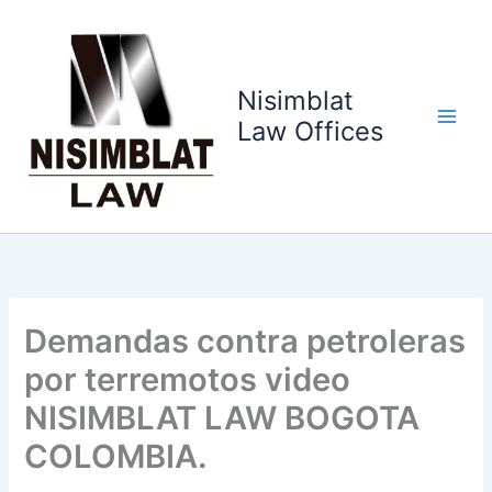
Ir
al
contenido
Nisimblat
Law Offices
Demandas contra petroleras
por terremotos video
NISIMBLAT LAW BOGOTA
COLOMBIA.