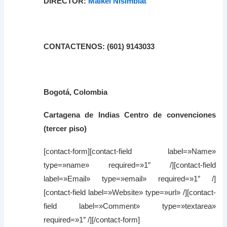
DIRECTOR:
Maikel Nisimblat
CONTACTENOS: (601) 9143033
Bogotá, Colombia
Cartagena de Indias Centro de convenciones
(tercer piso)
[contact-form][contact-field label=»Name»
type=»name» required=»1″ /][contact-field
label=»Email» type=»email» required=»1″ /]
[contact-field label=»Website» type=»url» /][contact-
field label=»Comment» type=»textarea»
required=»1″ /][/contact-form]