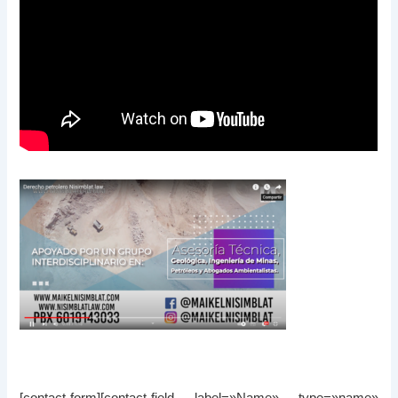
[contact-form][contact-field label=»Name» type=»name»