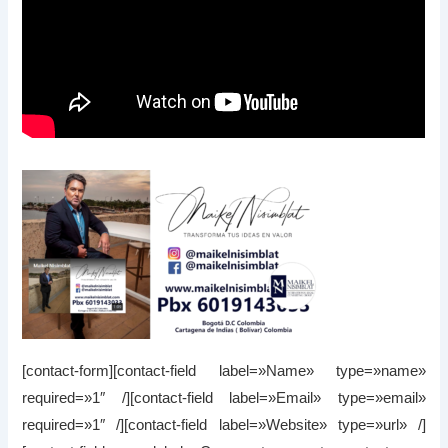
[contact-form][contact-field label=»Name» type=»name»
required=»1″ /][contact-field label=»Email» type=»email»
required=»1″ /][contact-field label=»Website» type=»url» /]