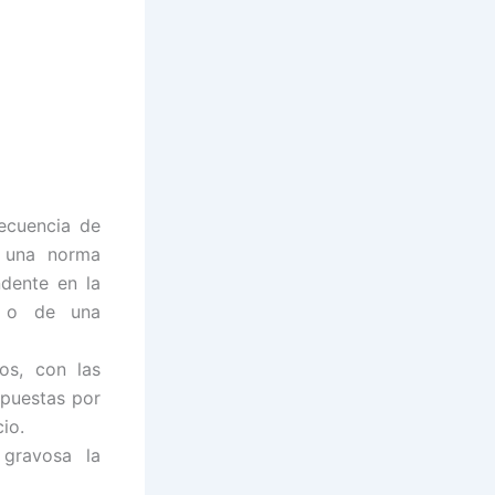
secuencia de
e una norma
ndente en la
, o de una
os, con las
opuestas por
io.
 gravosa la