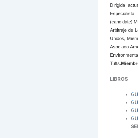
Dirigida act
Especialist
(candidate) M
Arbitraje de
Unidos, Miem
Asociado Ame
Environmenta
Tufts.
Miembro
LIBROS
GU
GU
GU
GU
SE