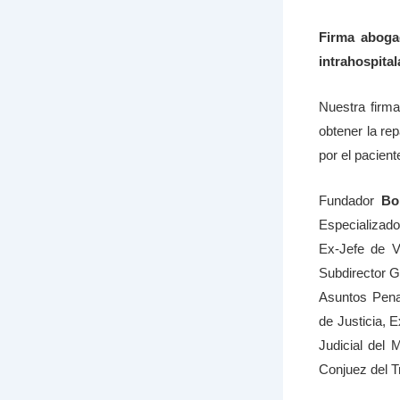
Firma aboga
intrahospital
Nuestra firm
obtener la re
por el pacient
Fundador
Bo
Especializado
Ex-Jefe de Vi
Subdirector Ge
Asuntos Penal
de Justicia, 
Judicial del 
Conjuez del Tr