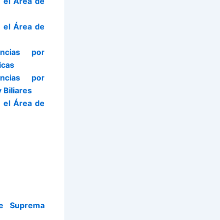
 el Área de
 el Área de
ncias por
icas
ncias por
Biliares
 el Área de
te Suprema