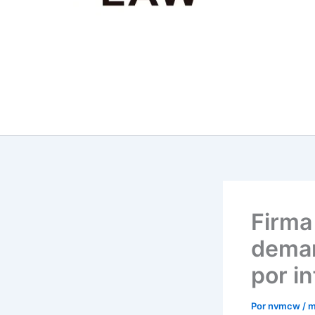
Firma
deman
por i
Por
nvmcw
/
m