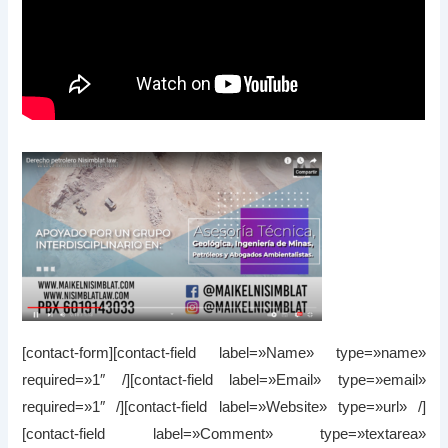
[contact-form][contact-field label=»Name» type=»name»
required=»1″ /][contact-field label=»Email» type=»email»
required=»1″ /][contact-field label=»Website» type=»url» /]
[contact-field label=»Comment» type=»textarea»