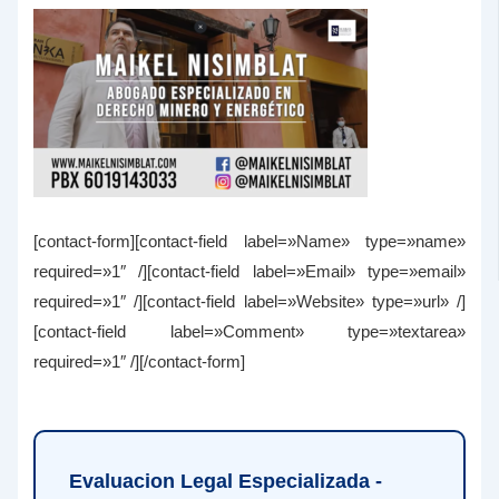
[contact-form][contact-field label=»Name» type=»name»
required=»1″ /][contact-field label=»Email» type=»email»
required=»1″ /][contact-field label=»Website» type=»url» /]
[contact-field label=»Comment» type=»textarea»
required=»1″ /][/contact-form]
Evaluacion Legal Especializada -