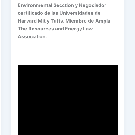
Environmental Secction y Negociador
certificado de las Universidades de
Harvard Mit y Tufts. Miembro de Ampla
The Resources and Energy Law
Association.