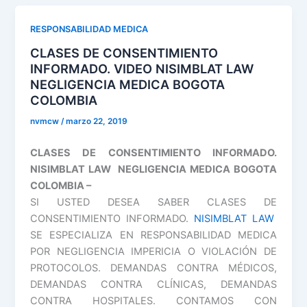
CUIDADO
EXTERNO
RESPONSABILIDAD MEDICA
EN
CLASES DE CONSENTIMIENTO
EL
INFORMADO. VIDEO NISIMBLAT LAW
ACTO
NEGLIGENCIA MEDICA BOGOTA
MÉDICO.
COLOMBIA
VIDEO
nvmcw
/
marzo 22, 2019
NISIMBLAT
LAW
CLASES DE CONSENTIMIENTO INFORMADO.
NEGLIGENCIA
NISIMBLAT LAW NEGLIGENCIA MEDICA BOGOTA
MEDICA
COLOMBIA –
BOGOTA
SI USTED DESEA SABER CLASES DE
COLOMBIA
CONSENTIMIENTO INFORMADO.
NISIMBLAT LAW
SE ESPECIALIZA EN RESPONSABILIDAD MEDICA
POR NEGLIGENCIA IMPERICIA O VIOLACIÓN DE
PROTOCOLOS. DEMANDAS CONTRA MÉDICOS,
DEMANDAS CONTRA CLÍNICAS, DEMANDAS
CONTRA HOSPITALES. CONTAMOS CON