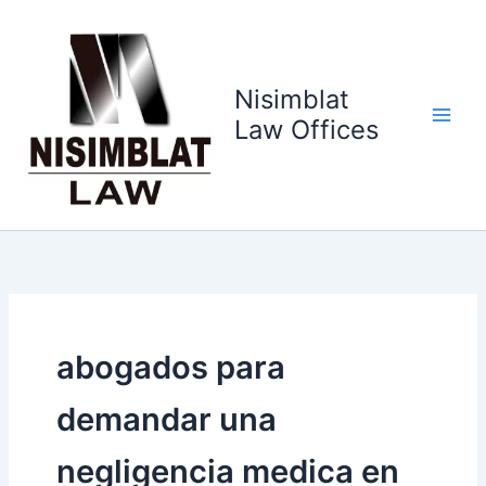
Ir
al
contenido
Nisimblat
Law Offices
abogados para
demandar una
negligencia medica en