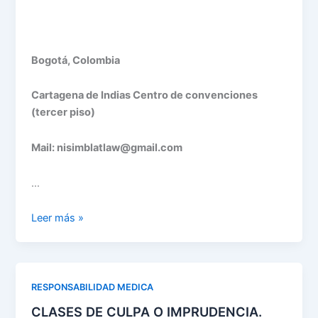
Bogotá, Colombia
Cartagena de Indias Centro de convenciones
(tercer piso)
Mail: nisimblatlaw@gmail.com
…
CLASES
Leer más »
DE
CONSENTIMIENTO
INFORMADO.
VIDEO
RESPONSABILIDAD MEDICA
NISIMBLAT
CLASES DE CULPA O IMPRUDENCIA.