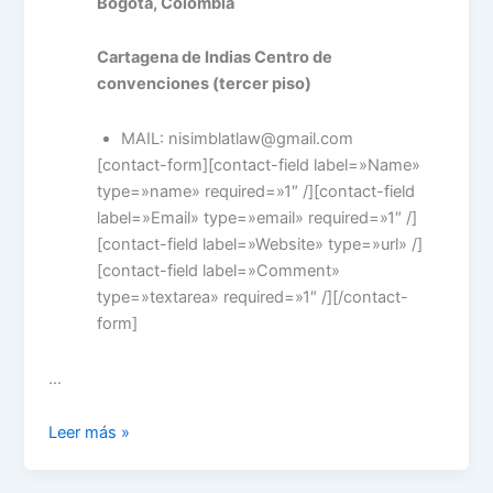
Bogotá, Colombia
Cartagena de Indias Centro de
convenciones (tercer piso)
MAIL: nisimblatlaw@gmail.com
[contact-form][contact-field label=»Name»
type=»name» required=»1″ /][contact-field
label=»Email» type=»email» required=»1″ /]
[contact-field label=»Website» type=»url» /]
[contact-field label=»Comment»
type=»textarea» required=»1″ /][/contact-
form]
…
DEBER
Leer más »
OBJETIVO
DE