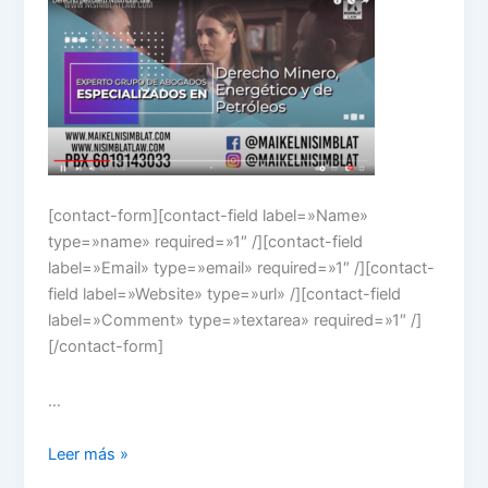
[contact-form][contact-field label=»Name»
type=»name» required=»1″ /][contact-field
label=»Email» type=»email» required=»1″ /][contact-
field label=»Website» type=»url» /][contact-field
label=»Comment» type=»textarea» required=»1″ /]
[/contact-form]
…
Transporte
Leer más »
de