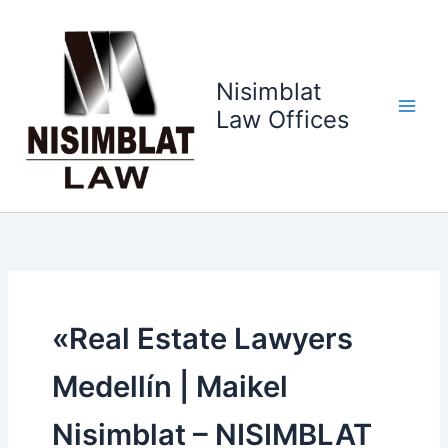
Ir
al
contenido
Nisimblat
Law Offices
«Real Estate Lawyers
Medellín | Maikel
Nisimblat – NISIMBLAT