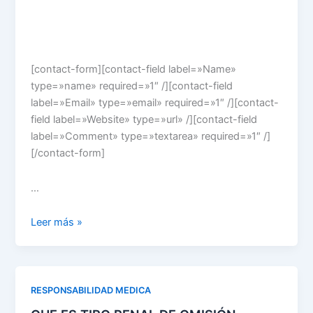
[contact-form][contact-field label=»Name»
type=»name» required=»1″ /][contact-field
label=»Email» type=»email» required=»1″ /][contact-
field label=»Website» type=»url» /][contact-field
label=»Comment» type=»textarea» required=»1″ /]
[/contact-form]
…
REQUISITOS
Leer más »
DE
CONSENTIMIENTO
DEL
PACIENTE.
RESPONSABILIDAD MEDICA
VIDEO