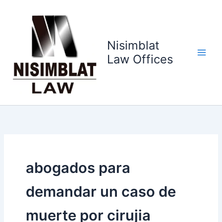
Ir
al
contenido
Nisimblat
Law Offices
abogados para
demandar un caso de
muerte por cirujia