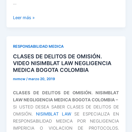
…
QUE
Leer más »
ES
TIPO
PENAL
DE
RESPONSABILIDAD MEDICA
OMISIÓN
CLASES DE DELITOS DE OMISIÓN.
PROPIA
VIDEO NISIMBLAT LAW NEGLIGENCIA
VIDEO
MEDICA BOGOTA COLOMBIA
NISIMBLAT
nvmcw
/
marzo 20, 2019
LAW
NEGLIGENCIA
CLASES DE DELITOS DE OMISIÓN. NISIMBLAT
MEDICA
LAW NEGLIGENCIA MEDICA BOGOTA COLOMBIA –
BOGOTA
SI USTED DESEA SABER CLASES DE DELITOS DE
COLOMBIA
OMISIÓN.
NISIMBLAT LAW
SE ESPECIALIZA EN
RESPONSABILIDAD MEDICA POR NEGLIGENCIA
IMPERICIA O VIOLACION DE PROTOCOLOS.