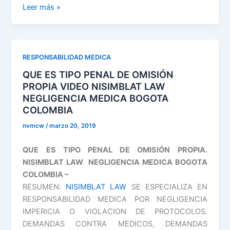
QUE
Leer más »
ES
TIPO
PENAL
DE
RESPONSABILIDAD MEDICA
OMISIÓN
QUE ES TIPO PENAL DE OMISIÓN
IMPROPIA.
PROPIA VIDEO NISIMBLAT LAW
Video
NEGLIGENCIA MEDICA BOGOTA
NISIMBLAT
COLOMBIA
LAW
nvmcw
/
marzo 20, 2019
ABOGADOS
NEGLIGENCIA
QUE ES TIPO PENAL DE OMISIÓN PROPIA.
MEDICA
NISIMBLAT LAW NEGLIGENCIA MEDICA BOGOTA
BOGOTA
COLOMBIA –
COLOMBIA
RESUMEN:
NISIMBLAT LAW
SE ESPECIALIZA EN
RESPONSABILIDAD MEDICA POR NEGLIGENCIA
IMPERICIA O VIOLACION DE PROTOCOLOS.
DEMANDAS CONTRA MEDICOS, DEMANDAS