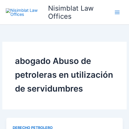
Ir
Nisimblat Law
al
Offices
contenido
abogado Abuso de
petroleras en utilización
de servidumbres
DERECHO PETROLERO